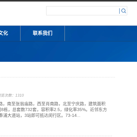
文化
联系我们
览次数：1310
南路，南至张翁庙路，西至肖南路，北至宁庆路，建筑面积
8栋，总套数732套，容积率2.5，绿化率35%。近邻东方
浦大道站，3站即可抵达闵行区。73-14...