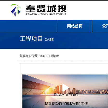
网站首页
公
工程项目
CASE
您现在的位置：
首页
>
工程项目