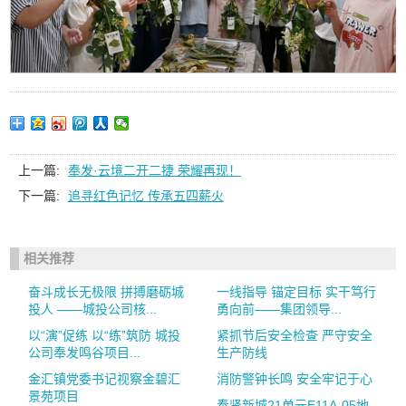
上一篇:
奉发·云境二开二捷 荣耀再现！
下一篇:
追寻红色记忆 传承五四薪火
相关推荐
奋斗成长无极限 拼搏磨砺城
一线指导 锚定目标 实干笃行
投人 ——城投公司核...
勇向前——集团领导...
以“演”促练 以“练”筑防 城投
紧抓节后安全检查 严守安全
公司奉发鸣谷项目...
生产防线
金汇镇党委书记视察金碧汇
消防警钟长鸣 安全牢记于心
景苑项目
奉贤新城21单元E11A-05地