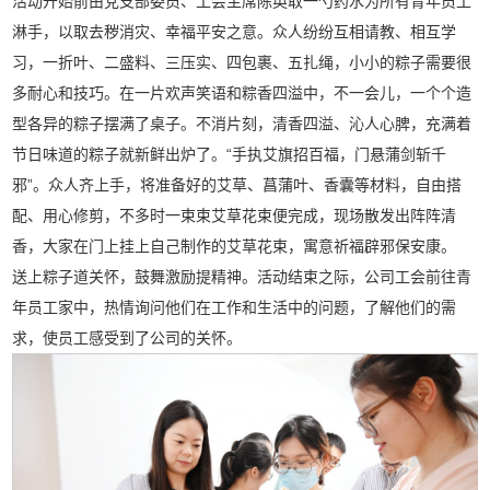
活动开始前由党支部委员、工会主席陈英取一勺药水为所有青年员工
淋手，以取去秽消灾、幸福平安之意。众人纷纷互相请教、相互学
习，一折叶、二盛料、三压实、四包裹、五扎绳，小小的粽子需要很
多耐心和技巧。在一片欢声笑语和粽香四溢中，不一会儿，一个个造
型各异的粽子摆满了桌子。不消片刻，清香四溢、沁人心脾，充满着
节日味道的粽子就新鲜出炉了。“手执艾旗招百福，门悬蒲剑斩千
邪”。众人齐上手，将准备好的艾草、菖蒲叶、香囊等材料，自由搭
配、用心修剪，不多时一束束艾草花束便完成，现场散发出阵阵清
香，大家在门上挂上自己制作的艾草花束，寓意祈福辟邪保安康。
送上粽子道关怀，鼓舞激励提精神。活动结束之际，公司工会前往青
年员工家中，热情询问他们在工作和生活中的问题，了解他们的需
求，使员工感受到了公司的关怀。