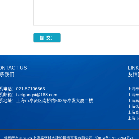
ONTACT US
LIN
系我们
友情
系电话：021-57106563
上海奉
邮箱：fxctgongsi@163.com
上海奉
系地址：上海市奉贤区南桥路563号奉发大厦二楼
上海高
上海弘
上海奉
上海市
版权所有 © 2026 上海奉贤城乡建设投资开发有限公司 |
沪ICP备17057264号-1
|