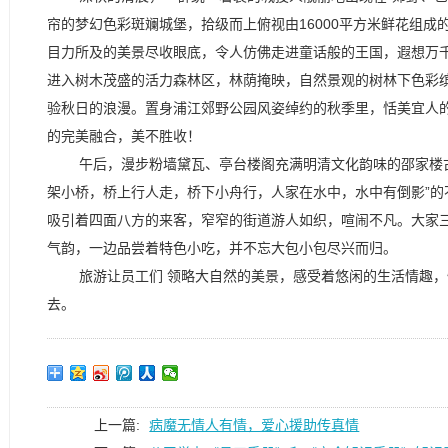
帘的梦幻色彩斑斓城堡，拾级而上俯视由16000平方米鲜花组
目力所及的美景尽收眼底，令人仿佛走进童话般的王国，遐想万
进入树木茂盛的活力森林区，林荫掩映，自然景观的树林下色彩
验秋日的浪漫。置身浦江郊野公园风姿绰约的秋季里，恬美宜人
的完美融合，美不胜收！
午后，漫步粉墙黛瓦、亭台楼阁充满明清文化韵味的邵家楼
架小桥，桥上行人走，桥下小舟行，人家在水中，水中有倒影”
吸引着四面八方的来客，窄窄的街道游人如织，喧闹不凡。大家
气韵，一边品尝着特色小吃，并不忘大包小包尽兴而归。
旅游让员工们 领略大自然的美景，感受着悠闲的生活情趣
去。
上一篇:
病魔无情人有情，爱心援助传真情
.