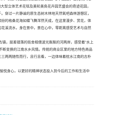
成的大型立体艺术花毯及美轮美奂花卉园艺盛会的奇迹花园，
千。穿过一片静谧的原生态树木林地天然氧吧森林游憩区，
缤纷的格桑花海如蝶飞舞浑然天成，在这里漫步、赏花，体
的花溪流水，身在景中，景在心中，零距离感受艺术与自然
古镇，层差错落的街舍相偎波光粼粼的河两岸，感受着“水上
的不断变换的江南水乡风情。传统的商业区里的地方特色商品
三三两两随性而行，且行且看，一边体味着枕水江南的古朴
，愉悦身心，以更好的精神状态投入到今后的工作和生活中