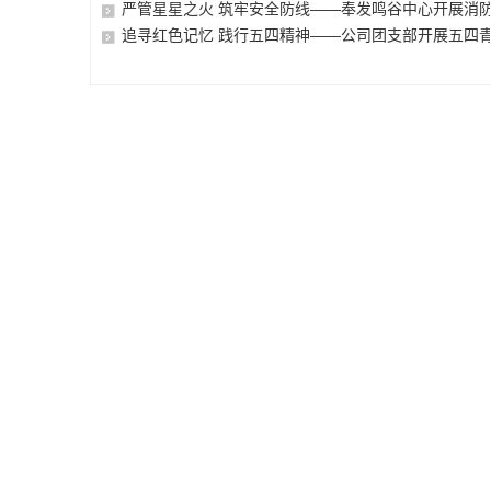
严管星星之火 筑牢安全防线——奉发鸣谷中心开展消防.
追寻红色记忆 践行五四精神——公司团支部开展五四青.