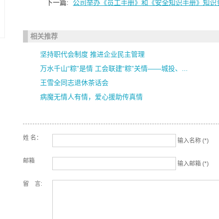
下一篇:
公司举办《员工手册》和《安全知识手册》知识
..
..
相关推荐
坚持职代会制度 推进企业民主管理
万水千山“粽”是情 工会联建“粽”关情——城投、...
王雪全同志退休茶话会
病魔无情人有情，爱心援助传真情
姓 名：
输入名称 (*)
邮箱
输入邮箱 (*)
留 言: