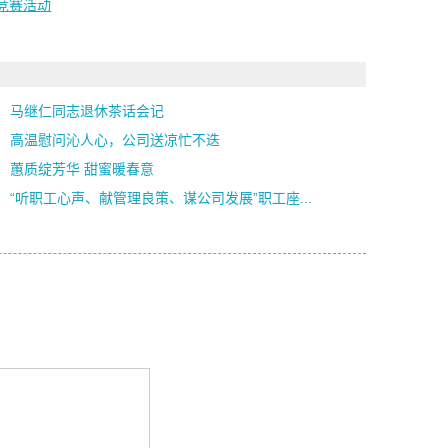
竞赛活动
马继仁同志退休茶话会记
高温慰问沁人心，公司送凉忙不迭
蕙质绽芳华 甜蜜暖春意
“听职工心声、献管理良策、谋公司发展”职工座...